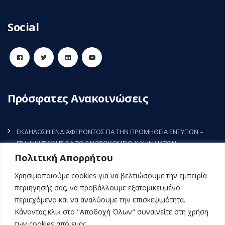
Social
Πρόσφατες Ανακοινώσεις
ΕΚΔΗΛΩΣΗ ΕΝΔΙΑΦΕΡΟΝΤΟΣ ΓΙΑ ΤΗΝ ΠΡΟΜΗΘΕΙΑ ΕΝΤΥΠΩΝ –
ΓΡΑΦΙΚΗΣ ΥΛΗΣ ΓΙΑ ΤΟ Γ.ΝΟΣΟΚΟΜΕΙΟ-Κ.Υ. ΦΙΛΙΑΤΩΝ
7 Αυγούστου, 2026
Πολιτική Απορρήτου
ΕΚΔΗΛΩΣΗ ΕΝΔΙΑΦΕΡΟΝΤΟΣ ΓΙΑ ΤΗΝ ΠΡΟΜΗΘΕΙΑ ΡΥΘΜΙΣΤΗ
Χρησιμοποιούμε cookies για να βελτιώσουμε την εμπειρία
ΣΤΡΟΦΩΝ (INVERTER) ΤΗΣ ΚΚΜ3 (ΜΑΦ) ΤΟΥ Γ.Ν.-Κ.Υ. ΦΙΛΙΑΤΩΝ
περιήγησής σας, να προβάλλουμε εξατομικευμένο
5 Αυγούστου, 2026
περιεχόμενο και να αναλύουμε την επισκεψιμότητα.
Κάνοντας κλικ στο "Αποδοχή Όλων" συναινείτε στη χρήση
ΕΚΔΗΛΩΣΗ ΕΝΔΙΑΦΕΡΟΝΤΟΣ ΓΙΑ ΤΗΝ ΠΡΟΜΗΘΕΙΑ ΠΑΝΙΩΝ ΚΑΙ
των cookies από εμάς.