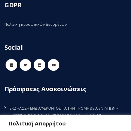
GDPR
Πολιτική προσωπικών Δεδομένων
Social
Πρόσφατες Ανακοινώσεις
ΕΚΔΗΛΩΣΗ ΕΝΔΙΑΦΕΡΟΝΤΟΣ ΓΙΑ ΤΗΝ ΠΡΟΜΗΘΕΙΑ ΕΝΤΥΠΩΝ –
ΓΡΑΦΙΚΗΣ ΥΛΗΣ ΓΙΑ ΤΟ Γ.ΝΟΣΟΚΟΜΕΙΟ-Κ.Υ. ΦΙΛΙΑΤΩΝ
7 Αυγούστου, 2026
Πολιτική Απορρήτου