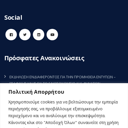
Social
Πρόσφατες Ανακοινώσεις
ΕΚΔΗΛΩΣΗ ΕΝΔΙΑΦΕΡΟΝΤΟΣ ΓΙΑ ΤΗΝ ΠΡΟΜΗΘΕΙΑ ΕΝΤΥΠΩΝ –
ΓΡΑΦΙΚΗΣ ΥΛΗΣ ΓΙΑ ΤΟ Γ.ΝΟΣΟΚΟΜΕΙΟ-Κ.Υ. ΦΙΛΙΑΤΩΝ
7 Αυγούστου, 2026
Πολιτική Απορρήτου
ΕΚΔΗΛΩΣΗ ΕΝΔΙΑΦΕΡΟΝΤΟΣ ΓΙΑ ΤΗΝ ΠΡΟΜΗΘΕΙΑ ΡΥΘΜΙΣΤΗ
Χρησιμοποιούμε cookies για να βελτιώσουμε την εμπειρία
ΣΤΡΟΦΩΝ (INVERTER) ΤΗΣ ΚΚΜ3 (ΜΑΦ) ΤΟΥ Γ.Ν.-Κ.Υ. ΦΙΛΙΑΤΩΝ
περιήγησής σας, να προβάλλουμε εξατομικευμένο
5 Αυγούστου, 2026
περιεχόμενο και να αναλύουμε την επισκεψιμότητα.
Κάνοντας κλικ στο "Αποδοχή Όλων" συναινείτε στη χρήση
ΕΚΔΗΛΩΣΗ ΕΝΔΙΑΦΕΡΟΝΤΟΣ ΓΙΑ ΤΗΝ ΠΡΟΜΗΘΕΙΑ ΠΑΝΙΩΝ ΚΑΙ