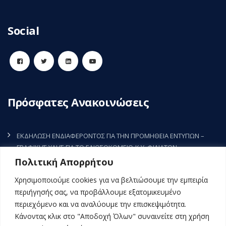
Social
Πρόσφατες Ανακοινώσεις
ΕΚΔΗΛΩΣΗ ΕΝΔΙΑΦΕΡΟΝΤΟΣ ΓΙΑ ΤΗΝ ΠΡΟΜΗΘΕΙΑ ΕΝΤΥΠΩΝ –
ΓΡΑΦΙΚΗΣ ΥΛΗΣ ΓΙΑ ΤΟ Γ.ΝΟΣΟΚΟΜΕΙΟ-Κ.Υ. ΦΙΛΙΑΤΩΝ
7 Αυγούστου, 2026
Πολιτική Απορρήτου
ΕΚΔΗΛΩΣΗ ΕΝΔΙΑΦΕΡΟΝΤΟΣ ΓΙΑ ΤΗΝ ΠΡΟΜΗΘΕΙΑ ΡΥΘΜΙΣΤΗ
Χρησιμοποιούμε cookies για να βελτιώσουμε την εμπειρία
ΣΤΡΟΦΩΝ (INVERTER) ΤΗΣ ΚΚΜ3 (ΜΑΦ) ΤΟΥ Γ.Ν.-Κ.Υ. ΦΙΛΙΑΤΩΝ
περιήγησής σας, να προβάλλουμε εξατομικευμένο
5 Αυγούστου, 2026
περιεχόμενο και να αναλύουμε την επισκεψιμότητα.
Κάνοντας κλικ στο "Αποδοχή Όλων" συναινείτε στη χρήση
ΕΚΔΗΛΩΣΗ ΕΝΔΙΑΦΕΡΟΝΤΟΣ ΓΙΑ ΤΗΝ ΠΡΟΜΗΘΕΙΑ ΠΑΝΙΩΝ ΚΑΙ