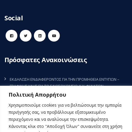
Social
Πρόσφατες Ανακοινώσεις
ΕΚΔΗΛΩΣΗ ΕΝΔΙΑΦΕΡΟΝΤΟΣ ΓΙΑ ΤΗΝ ΠΡΟΜΗΘΕΙΑ ΕΝΤΥΠΩΝ –
ΓΡΑΦΙΚΗΣ ΥΛΗΣ ΓΙΑ ΤΟ Γ.ΝΟΣΟΚΟΜΕΙΟ-Κ.Υ. ΦΙΛΙΑΤΩΝ
7 Αυγούστου, 2026
Πολιτική Απορρήτου
ΕΚΔΗΛΩΣΗ ΕΝΔΙΑΦΕΡΟΝΤΟΣ ΓΙΑ ΤΗΝ ΠΡΟΜΗΘΕΙΑ ΡΥΘΜΙΣΤΗ
Χρησιμοποιούμε cookies για να βελτιώσουμε την εμπειρία
ΣΤΡΟΦΩΝ (INVERTER) ΤΗΣ ΚΚΜ3 (ΜΑΦ) ΤΟΥ Γ.Ν.-Κ.Υ. ΦΙΛΙΑΤΩΝ
περιήγησής σας, να προβάλλουμε εξατομικευμένο
5 Αυγούστου, 2026
περιεχόμενο και να αναλύουμε την επισκεψιμότητα.
Κάνοντας κλικ στο "Αποδοχή Όλων" συναινείτε στη χρήση
ΕΚΔΗΛΩΣΗ ΕΝΔΙΑΦΕΡΟΝΤΟΣ ΓΙΑ ΤΗΝ ΠΡΟΜΗΘΕΙΑ ΠΑΝΙΩΝ ΚΑΙ