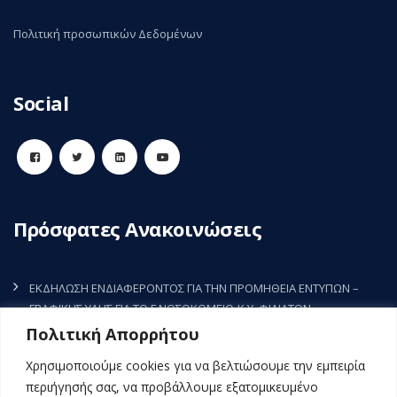
Πολιτική προσωπικών Δεδομένων
Social
Πρόσφατες Ανακοινώσεις
ΕΚΔΗΛΩΣΗ ΕΝΔΙΑΦΕΡΟΝΤΟΣ ΓΙΑ ΤΗΝ ΠΡΟΜΗΘΕΙΑ ΕΝΤΥΠΩΝ –
ΓΡΑΦΙΚΗΣ ΥΛΗΣ ΓΙΑ ΤΟ Γ.ΝΟΣΟΚΟΜΕΙΟ-Κ.Υ. ΦΙΛΙΑΤΩΝ
7 Αυγούστου, 2026
Πολιτική Απορρήτου
ΕΚΔΗΛΩΣΗ ΕΝΔΙΑΦΕΡΟΝΤΟΣ ΓΙΑ ΤΗΝ ΠΡΟΜΗΘΕΙΑ ΡΥΘΜΙΣΤΗ
Χρησιμοποιούμε cookies για να βελτιώσουμε την εμπειρία
ΣΤΡΟΦΩΝ (INVERTER) ΤΗΣ ΚΚΜ3 (ΜΑΦ) ΤΟΥ Γ.Ν.-Κ.Υ. ΦΙΛΙΑΤΩΝ
περιήγησής σας, να προβάλλουμε εξατομικευμένο