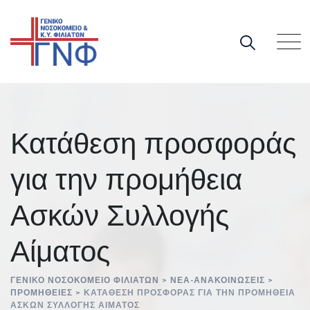
Skip
to
content
Κατάθεση προσφοράς
για την προμήθεια
Ασκών Συλλογής
Αίματος
ΓΕΝΙΚΌ ΝΟΣΟΚΟΜΕΊΟ ΦΙΛΙΑΤΏΝ
>
ΝΈΑ-ΑΝΑΚΟΙΝΏΣΕΙΣ
>
ΠΡΟΜΉΘΕΙΕΣ
>
ΚΑΤΆΘΕΣΗ ΠΡΟΣΦΟΡΆΣ ΓΙΑ ΤΗΝ ΠΡΟΜΉΘΕΙΑ
ΑΣΚΏΝ ΣΥΛΛΟΓΉΣ ΑΊΜΑΤΟΣ