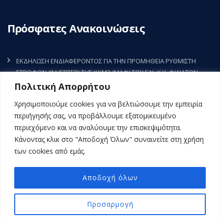
Πρόσφατες Ανακοινώσεις
ΕΚΔΗΛΩΣΗ ΕΝΔΙΑΦΕΡΟΝΤΟΣ ΓΙΑ ΤΗΝ ΠΡΟΜΗΘΕΙΑ ΡΥΘΜΙΣΤΗ
ΣΤΡΟΦΩΝ (INVERTER) ΤΗΣ ΚΚΜ3 (ΜΑΦ) ΤΟΥ Γ.Ν.-Κ.Υ. ΦΙΛΙΑΤΩΝ
5 Αυγούστου, 2026
Πολιτική Απορρήτου
ΕΚΔΗΛΩΣΗ ΕΝΔΙΑΦΕΡΟΝΤΟΣ ΓΙΑ ΤΗΝ ΠΡΟΜΗΘΕΙΑ ΠΑΝΙΩΝ ΚΑΙ
Χρησιμοποιούμε cookies για να βελτιώσουμε την εμπειρία
ΠΕΔΙΩΝ ΧΕΙΡΟΥΡΓΕΙΟΥ ΓΙΑ ΤΟ Γ.ΝΟΣΟΚΟΜΕΙΟ-Κ.Υ. ΦΙΛΙΑΤΩΝ
περιήγησής σας, να προβάλλουμε εξατομικευμένο
30 Ιουλίου, 2026
περιεχόμενο και να αναλύουμε την επισκεψιμότητα.
Κάνοντας κλικ στο "Αποδοχή Όλων" συναινείτε στη χρήση
ΕΠΙΚΥΡΩΜΕΝΗ ΛΙΣΤΑ ΤΑΚΤΙΚΩΝ ΧΕΙΡΟΥΡΓΕΙΩΝ ΑΠΟ 27-7 ΕΩΣ 31-7-
των cookies από εμάς.
2026
24 Ιουλίου, 2026
Αποδοχή όλων
Προσαρμογή
Copyright © 2023 GNFILIATON.GOV..GR All Rights Reserved.