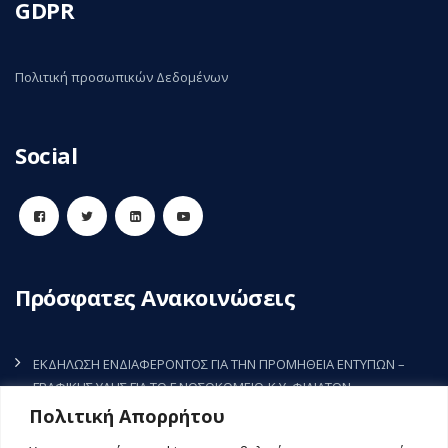
GDPR
Πολιτική προσωπικών Δεδομένων
Social
Πρόσφατες Ανακοινώσεις
ΕΚΔΗΛΩΣΗ ΕΝΔΙΑΦΕΡΟΝΤΟΣ ΓΙΑ ΤΗΝ ΠΡΟΜΗΘΕΙΑ ΕΝΤΥΠΩΝ –
ΓΡΑΦΙΚΗΣ ΥΛΗΣ ΓΙΑ ΤΟ Γ.ΝΟΣΟΚΟΜΕΙΟ-Κ.Υ. ΦΙΛΙΑΤΩΝ
7 Αυγούστου, 2026
Πολιτική Απορρήτου