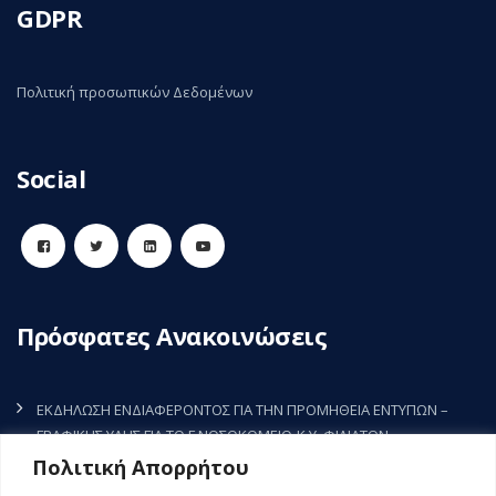
GDPR
Πολιτική προσωπικών Δεδομένων
Social
Πρόσφατες Ανακοινώσεις
ΕΚΔΗΛΩΣΗ ΕΝΔΙΑΦΕΡΟΝΤΟΣ ΓΙΑ ΤΗΝ ΠΡΟΜΗΘΕΙΑ ΕΝΤΥΠΩΝ –
ΓΡΑΦΙΚΗΣ ΥΛΗΣ ΓΙΑ ΤΟ Γ.ΝΟΣΟΚΟΜΕΙΟ-Κ.Υ. ΦΙΛΙΑΤΩΝ
7 Αυγούστου, 2026
Πολιτική Απορρήτου